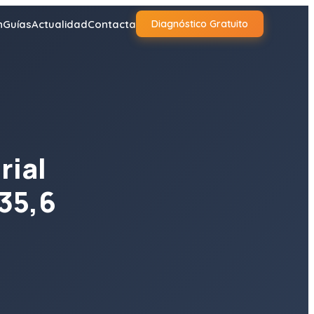
n
Guías
Actualidad
Contacta
Diagnóstico Gratuito
rial
 35,6