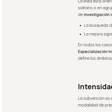
La línea está orie
solitario o en ag
de
investigación 
La búsqueda de
La mejora signi
En todos los casos
Especialización I
define los ámbitos
Intensida
La subvención es 
modalidad de pres