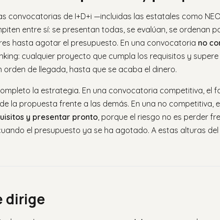
las convocatorias de I+D+i —incluidas las estatales como N
mpiten entre sí: se presentan todas, se evalúan, se ordenan p
ores hasta agotar el presupuesto. En una convocatoria
no co
king: cualquier proyecto que cumpla los requisitos y supere
n orden de llegada, hasta que se acaba el dinero.
mpleto la estrategia. En una convocatoria competitiva, el f
a de la propuesta frente a las demás. En una no competitiva, e
uisitos y presentar pronto
, porque el riesgo no es perder f
 cuando el presupuesto ya se ha agotado. A estas alturas del 
 dirige