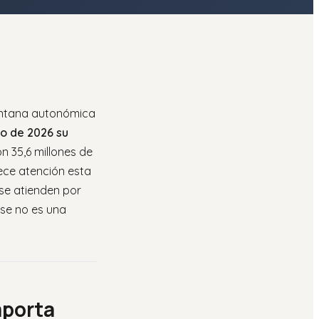
ventana autonómica
o de 2026 su
n 35,6 millones de
ece atención esta
s se atienden por
rse no es una
mporta