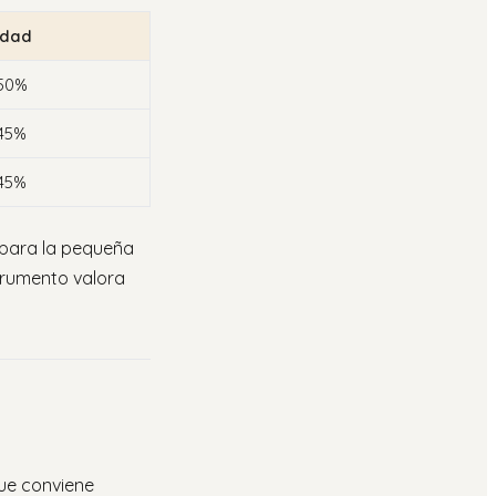
idad
 50%
45%
45%
 para la pequeña
trumento valora
que conviene