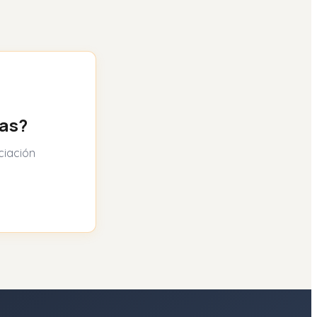
das?
ciación