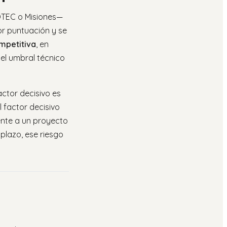
EOTEC o Misiones—
or puntuación y se
mpetitiva
, en
 el umbral técnico
actor decisivo es
l factor decisivo
rente a un proyecto
plazo, ese riesgo