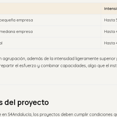
Intens
 pequeña empresa
Hasta
 mediana empresa
Hasta 
al
Hasta 
n agrupación, además de la intensidad ligeramente superior
repartir el esfuerzo y combinar capacidades, algo que el ins
s del proyecto
je en S4Andalucía, los proyectos deben cumplir condiciones 