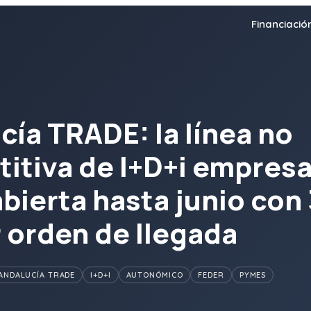
Financiació
cía TRADE: la línea no
itiva de I+D+i empresa
abierta hasta junio con
Diagnóstico Gratuito
 orden de llegada
ANDALUCÍA TRADE
I+D+I
AUTONÓMICO
FEDER
PYMES